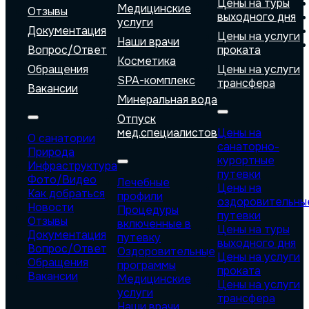
Цены на туры
Медицинские
Отзывы
выходного дня
услуги
Документация
Цены на услуги
Наши врачи
Вопрос/Ответ
проката
Косметика
Обращения
Цены на услуги
SPA-комплекс
трансфера
Вакансии
Минеральная вода
Отпуск
мед.специалистов
Цены на
О санатории
санаторно-
Природа
курортные
Инфраструктура
путевки
Фото/Видео
Лечебные
Цены на
Как добраться
профили
оздоровительны
Новости
Процедуры
путевки
Отзывы
включенные в
Цены на туры
Документация
путевку
выходного дня
Вопрос/Ответ
Оздоровительные
Цены на услуги
Обращения
программы
проката
Вакансии
Медицинские
Цены на услуги
услуги
трансфера
Наши врачи