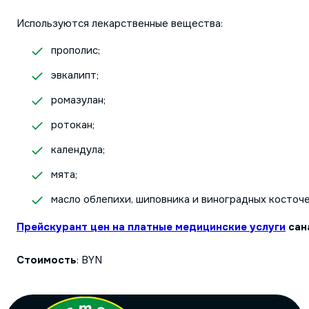
Используются лекарственные вещества:
прополис;
эвкалипт;
ромазулан;
ротокан;
календула;
мята;
масло облепихи, шиповника и виноградных косточе
Прейскурант цен на платные медицинские услуги
сан
Стоимость
: BYN