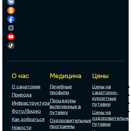
О нас
Медицина
Цены
О санатории
Лечебные
Цены на
профили
санаторно-
Природа
курортные
Процедуры
Инфраструктура
путевки
включенные в
Фото/Видео
путевку
Цены на
оздоровительны
Как добраться
Оздоровительные
путевки
программы
Новости