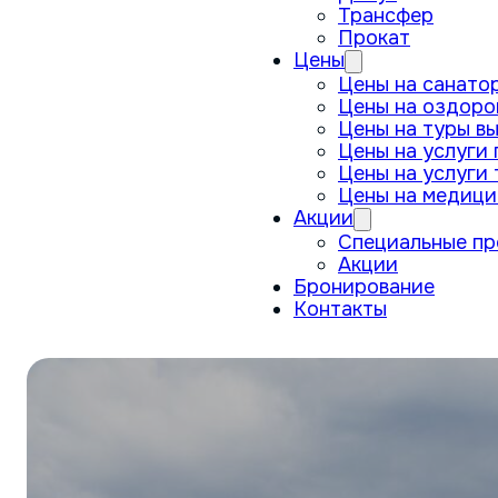
Трансфер
Прокат
Цены
Цены на санато
Цены на оздоро
Цены на туры в
Цены на услуги 
Цены на услуги
Цены на медици
Акции
Специальные п
Акции
Бронирование
Контакты