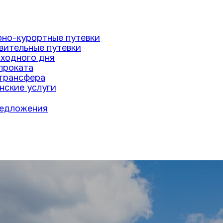
рно-курортные путевки
вительные путевки
ыходного дня
проката
 трансфера
нские услуги
редложения