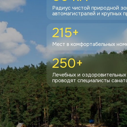
Радиус чистой природной зо
автомагистралей и крупных 
215+
Мест в комфортабельных ном
250+
Лечебных и оздоровительных
проводят специалисты санат