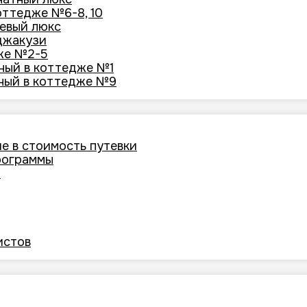
оттедже №6-8, 10
невый люкс
 джакузи
же №2-5
ный в коттедже №1
ный в коттедже №9
е в стоимость путевки
рограммы
и
истов