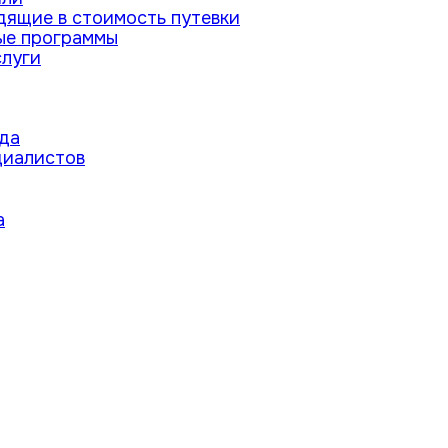
дящие в стоимость путевки
ые программы
луги
да
циалистов
а