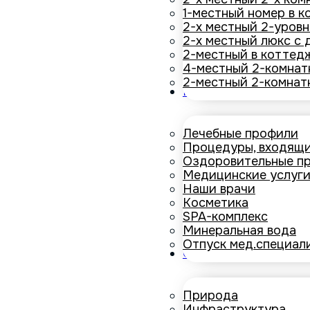
1-местный номер в к
2-х местный 2-уров
2-х местный люкс с
2-местный в коттед
4-местный 2-комнат
2-местный 2-комнат
Медицина
Лечебные профили
Процедуры, входящи
Оздоровительные п
Медицинские услуг
Наши врачи
Косметика
SPA-комплекс
Минеральная вода
Отпуск мед.специал
О санатории
Природа
Инфраструктура