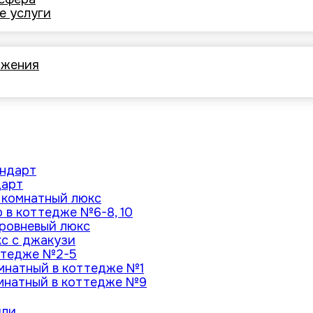
е услуги
ожения
андарт
дарт
х комнатный люкс
 в коттедже №6-8, 10
уровневый люкс
кс с джакузи
ттедже №2-5
мнатный в коттедже №1
мнатный в коттедже №9
или