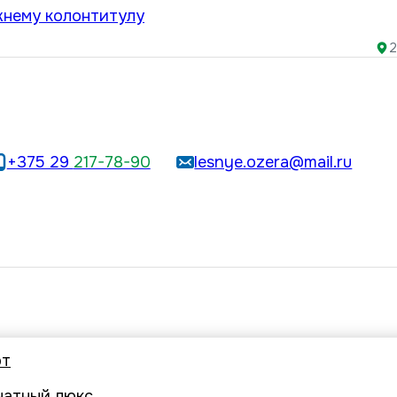
жнему колонтитулу
2
+375 29
217-78-90
lesnye.ozera@mail.ru
рт
натный люкс