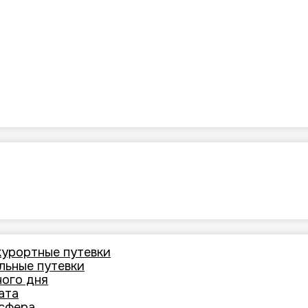
курортные путевки
льные путевки
ного дня
ата
нсфера